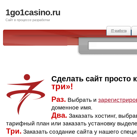
1go1casino.ru
Сайт в процессе разработки
IT-работа
Сделать сайт просто 
три»!
Раз.
Выбрать и
зарегистриро
доменное имя.
Два.
Заказать хостинг, выбр
тарифный план или заказать установку выделе
Три.
Заказать создание сайта у нашего спец